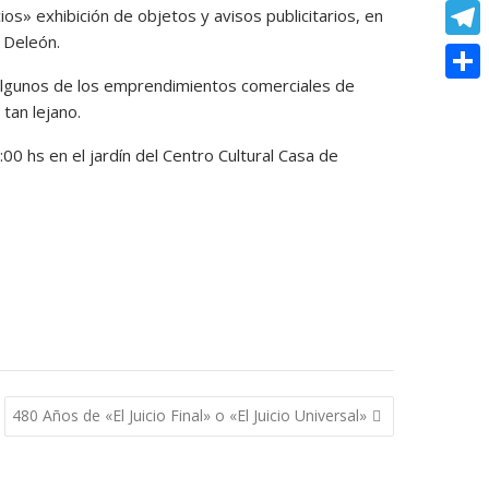
o
e
e
C
s» exhibición de objetos y avisos publicitarios, en
e
t
k
s
o Deleón.
r
o
r
T
s
s
p
 algunos de los emprendimientos comerciales de
e
e
A
C
e
tan lejano.
y
s
l
p
o
n
L
:00 hs en el jardín del Centro Cultural Casa de
t
e
p
m
g
i
g
p
e
n
r
a
r
k
a
r
m
t
i
r
480 Años de «El Juicio Final» o «El Juicio Universal»