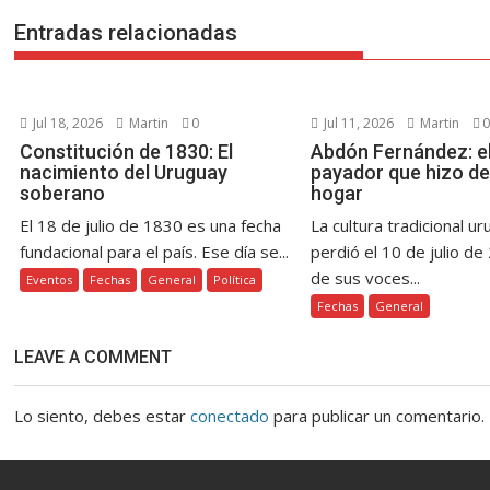
k
p
er
k
r
Entradas relacionadas
Jul 18, 2026
Martin
0
Jul 11, 2026
Martin
0
Constitución de 1830: El
Abdón Fernández: el
nacimiento del Uruguay
payador que hizo de
soberano
hogar
El 18 de julio de 1830 es una fecha
La cultura tradicional u
fundacional para el país. Ese día se...
perdió el 10 de julio de
de sus voces...
Eventos
Fechas
General
Política
Fechas
General
LEAVE A COMMENT
Lo siento, debes estar
conectado
para publicar un comentario.