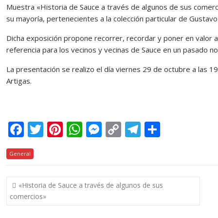
Muestra «Historia de Sauce a través de algunos de sus comercio
su mayoría, pertenecientes a la colección particular de Gustav
Dicha exposición propone recorrer, recordar y poner en valor
referencia para los vecinos y vecinas de Sauce en un pasado no 
La presentación se realizo el día viernes 29 de octubre a las 19
Artigas.
F
T
Pi
W
M
C
T
C
ac
w
nt
h
e
o
el
o
General
e
itt
er
at
ss
p
e
m
b
er
e
s
e
y
gr
p
Navegación
«Historia de Sauce a través de algunos de sus
o
st
A
n
Li
a
ar
de
comercios»
o
p
g
n
m
ti
entradas