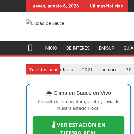
Saltar
jueves, agosto 6, 2026
Ultimas Noticias
al
contenido
INICIO
DE INTERES
EMISUR
GUÍA
Tu estas aquí
Inicio
2021
octubre
30
🌦️ Clima en Sauce en Vivo
Consulta la temperatura, viento y lluvia de
nuestra estación local.
🌡️ VER ESTACIÓN EN
TIEMPO REAL