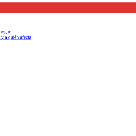
 hogar
y a quién afecta