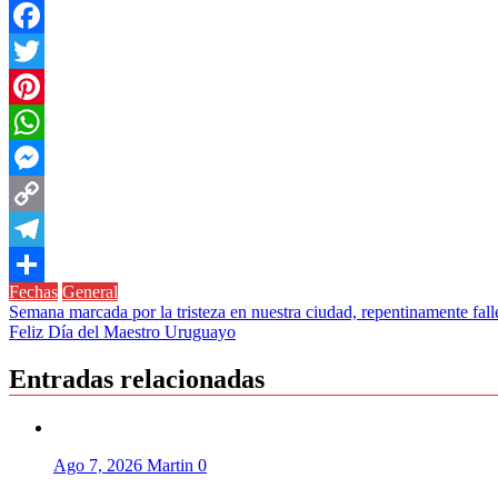
Facebook
Twitter
Pinterest
WhatsApp
Messenger
Copy
Link
Telegram
Fechas
General
Compartir
Navegación
Semana marcada por la tristeza en nuestra ciudad, repentinamente fal
Feliz Día del Maestro Uruguayo
de
entradas
Entradas relacionadas
Ago 7, 2026
Martin
0