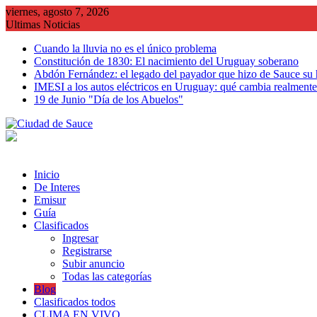
Saltar
viernes, agosto 7, 2026
al
Ultimas Noticias
contenido
Cuando la lluvia no es el único problema
Constitución de 1830: El nacimiento del Uruguay soberano
Abdón Fernández: el legado del payador que hizo de Sauce su
IMESI a los autos eléctricos en Uruguay: qué cambia realmente 
19 de Junio "Día de los Abuelos"
Inicio
De Interes
Emisur
Guía
Clasificados
Ingresar
Registrarse
Subir anuncio
Todas las categorías
Blog
Clasificados todos
CLIMA EN VIVO