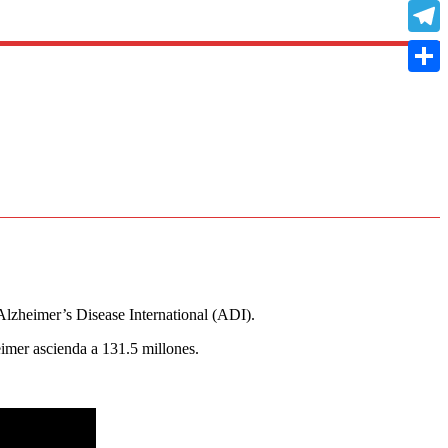
Copy
Link
Teleg
Compa
Alzheimer’s Disease International (ADI).
imer ascienda a 131.5 millones.