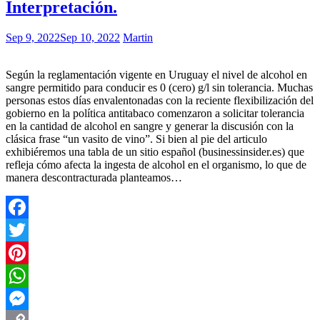
Interpretación.
Sep 9, 2022
Sep 10, 2022
Martin
Según la reglamentación vigente en Uruguay el nivel de alcohol en
sangre permitido para conducir es 0 (cero) g/l sin tolerancia. Muchas
personas estos días envalentonadas con la reciente flexibilización del
gobierno en la política antitabaco comenzaron a solicitar tolerancia
en la cantidad de alcohol en sangre y generar la discusión con la
clásica frase “un vasito de vino”. Si bien al pie del articulo
exhibiéremos una tabla de un sitio español (businessinsider.es) que
refleja cómo afecta la ingesta de alcohol en el organismo, lo que de
manera descontracturada planteamos…
Facebook
Twitter
Pinterest
WhatsApp