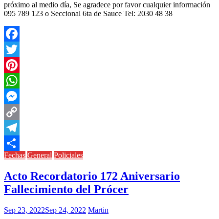
próximo al medio día, Se agradece por favor cualquier información
095 789 123 o Seccional 6ta de Sauce Tel: 2030 48 38
Facebook
Twitter
Pinterest
WhatsApp
Messenger
Copy
Link
Telegram
Fechas
General
Policiales
Compartir
Acto Recordatorio 172 Aniversario
Fallecimiento del Prócer
Sep 23, 2022
Sep 24, 2022
Martin