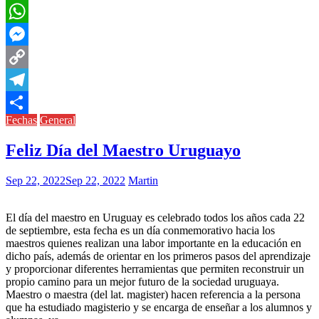
Pinterest
WhatsApp
Messenger
Copy
Link
Telegram
Fechas
General
Compartir
Feliz Día del Maestro Uruguayo
Sep 22, 2022
Sep 22, 2022
Martin
El día del maestro en Uruguay es celebrado todos los años cada 22
de septiembre, esta fecha es un día conmemorativo hacia los
maestros quienes realizan una labor importante en la educación en
dicho país, además de orientar en los primeros pasos del aprendizaje
y proporcionar diferentes herramientas que permiten reconstruir un
propio camino para un mejor futuro de la sociedad uruguaya.
Maestro o maestra (del lat. magister) hacen referencia a la persona
que ha estudiado magisterio y se encarga de enseñar a los alumnos y