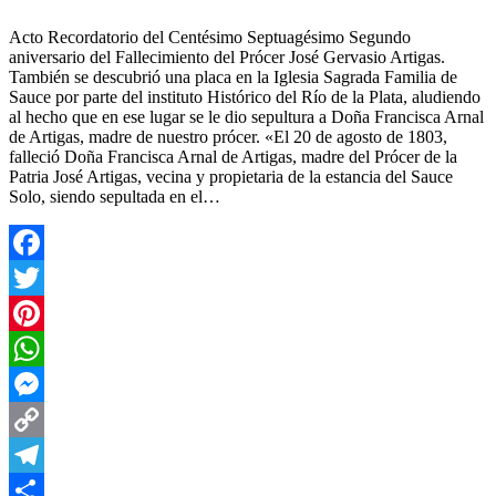
Acto Recordatorio del Centésimo Septuagésimo Segundo
aniversario del Fallecimiento del Prócer José Gervasio Artigas.
También se descubrió una placa en la Iglesia Sagrada Familia de
Sauce por parte del instituto Histórico del Río de la Plata, aludiendo
al hecho que en ese lugar se le dio sepultura a Doña Francisca Arnal
de Artigas, madre de nuestro prócer. «El 20 de agosto de 1803,
falleció Doña Francisca Arnal de Artigas, madre del Prócer de la
Patria José Artigas, vecina y propietaria de la estancia del Sauce
Solo, siendo sepultada en el…
Facebook
Twitter
Pinterest
WhatsApp
Messenger
Copy
Link
Telegram