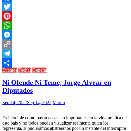
Facebook
Twitter
Pinterest
WhatsApp
Messenger
Copy
Link
Telegram
Eventos
Fechas
General
Compartir
Ni Ofende Ni Teme, Jorge Alvear en
Diputados
Sep 14, 2022
Sep 14, 2022
Martin
Es increíble como pasan cosas tan importantes en la vida política de
este país y no todos pueden visualizar realmente quien los
representa, si pudiéramos abstraernos por un instante del interruptor