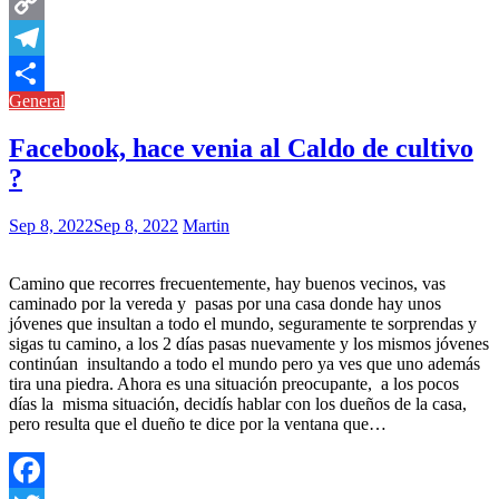
Messenger
Copy
Link
Telegram
General
Compartir
Facebook, hace venia al Caldo de cultivo
?
Sep 8, 2022
Sep 8, 2022
Martin
Camino que recorres frecuentemente, hay buenos vecinos, vas
caminado por la vereda y pasas por una casa donde hay unos
jóvenes que insultan a todo el mundo, seguramente te sorprendas y
sigas tu camino, a los 2 días pasas nuevamente y los mismos jóvenes
continúan insultando a todo el mundo pero ya ves que uno además
tira una piedra. Ahora es una situación preocupante, a los pocos
días la misma situación, decidís hablar con los dueños de la casa,
pero resulta que el dueño te dice por la ventana que…