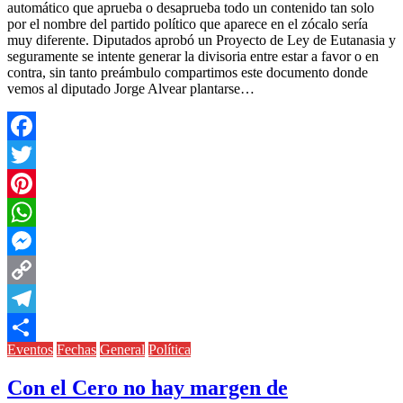
automático que aprueba o desaprueba todo un contenido tan solo
por el nombre del partido político que aparece en el zócalo sería
muy diferente. Diputados aprobó un Proyecto de Ley de Eutanasia y
seguramente se intente generar la divisoria entre estar a favor o en
contra, sin tanto preámbulo compartimos este documento donde
vemos al diputado Jorge Alvear plantarse…
Facebook
Twitter
Pinterest
WhatsApp
Messenger
Copy
Link
Telegram
Eventos
Fechas
General
Política
Compartir
Con el Cero no hay margen de