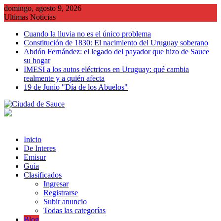
Saltar
domingo, agosto 9, 2026
al
Ultimas Noticias
contenido
Cuando la lluvia no es el único problema
Constitución de 1830: El nacimiento del Uruguay soberano
Abdón Fernández: el legado del payador que hizo de Sauce
su hogar
IMESI a los autos eléctricos en Uruguay: qué cambia
realmente y a quién afecta
19 de Junio "Día de los Abuelos"
Inicio
De Interes
Emisur
Guía
Clasificados
Ingresar
Registrarse
Subir anuncio
Todas las categorías
Blog