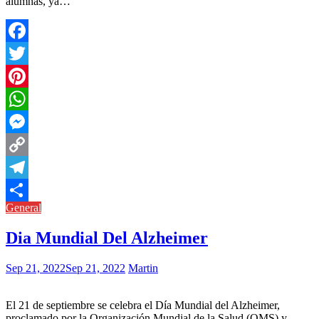
alumnas, ya…
Facebook
Twitter
Pinterest
WhatsApp
Messenger
Copy
Link
Telegram
General
Compartir
Dia Mundial Del Alzheimer
Sep 21, 2022
Sep 21, 2022
Martin
El 21 de septiembre se celebra el Día Mundial del Alzheimer,
proclamado por la Organización Mundial de la Salud (OMS) y