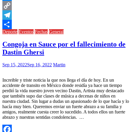
Messenger
Copy
Link
Telegram
Deporte
Eventos
Fechas
General
Compartir
Congoja en Sauce por el fallecimiento de
Dastin Ghersi
Sep 15, 2022
Sep 16, 2022
Martin
Increible y triste noticia la que nos llega el día de hoy. En un
accidente de transito en México donde residía ya hace un tiempo
perdió la vida nuestro joven vecino Dastin, Artista muy destacado
que también supo dar clases de música a decenas de niños en
nuestra ciudad. Sin lugar a dudas un apasionado de lo que hacía y lo
hacía muy bien. Queremos enviar un fuerte abrazo a su familia y
amigos, realmente cuesta creer lo sucedido. A todos ellos un fuerte
abrazo y nuestras sentidas condolencias. …