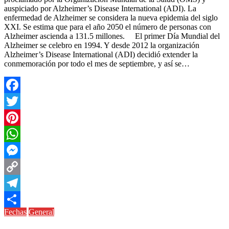
auspiciado por Alzheimer’s Disease International (ADI). La
enfermedad de Alzheimer se considera la nueva epidemia del siglo
XXI. Se estima que para el año 2050 el número de personas con
Alzheimer ascienda a 131.5 millones. El primer Día Mundial del
Alzheimer se celebro en 1994. Y desde 2012 la organización
Alzheimer’s Disease International (ADI) decidió extender la
conmemoración por todo el mes de septiembre, y así se…
Facebook
Twitter
Pinterest
WhatsApp
Messenger
Copy
Link
Telegram
Fechas
General
Compartir