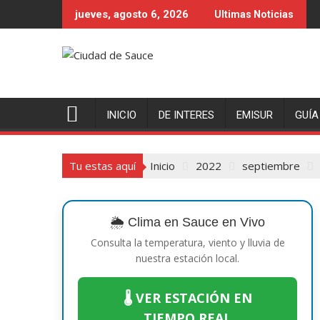
Saltar
jueves, agosto 6, 2026
Ultimas Noticias
al
contenido
INICIO
DE INTERES
EMISUR
GUÍA
Tu estas aquí
Inicio
2022
septiembre
🌦️ Clima en Sauce en Vivo
Consulta la temperatura, viento y lluvia de
nuestra estación local.
🌡️ VER ESTACIÓN EN
TIEMPO REAL