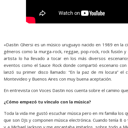
«Dastin Ghersi es un músico uruguayo nacido en 1989 en la ci
géneros como la murga-rock, reggae, pop-rock, rock fusión y 
artista lo ha llevado a tocar en los más diversos escenari
eventos como el Sauce Rock donde compartió escenario con 
lanzó su primer disco llamado: “En la paz de mi locura” el
Montevideo y Buenos Aires con muy buena aceptación.
En entrevista con Voces Dastin nos cuenta sobre el camino que 
¿Cómo empezó tu vínculo con la música?
Toda la vida me gustó escuchar música pero en mi familia lo
que son DJs y componen música electrónica. Cuando tenía 8 o 
y a Michael Jackson y me encantaba imitarlos, sobre todo a Mi