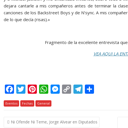
dejara cantarle a mis compañeros antes de terminar la clas
canciones de los Backstreet Boys y de N’sync. A mis compañero
de lo que decía (risas).»
Fragmento de la excelente entrevista que 
VEA AQUI LA ENT
F
T
Pi
W
M
C
T
C
ac
w
nt
h
e
o
el
o
Eventos
e
Fechas
itt
er
General
at
ss
p
e
m
b
er
e
s
e
y
gr
p
Navegación
Ni Ofende Ni Teme, Jorge Alvear en Diputados
o
st
A
n
Li
a
ar
de