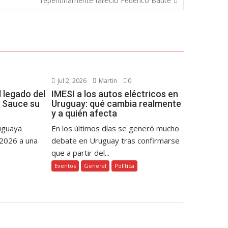
repentinamente falleció Federico Baute
Jul 2, 2026
Martin
0
 legado del
IMESI a los autos eléctricos en
 Sauce su
Uruguay: qué cambia realmente
y a quién afecta
ruguaya
En los últimos días se generó mucho
 2026 a una
debate en Uruguay tras confirmarse
que a partir del...
Eventos
General
Política