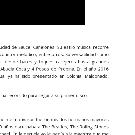
udad de Sauce, Canelones. Su estilo musical recorre
country-melódico, entre otros. Su versatilidad como
os, desde bares y toques callejeros hasta grandes
Abuela Coca y 4 Pesos de Propina. En el año 2016
 cual ya ha sido presentado en Colonia, Maldonado,
ha recorrido para llegar a su primer disco.
s que me motivaron fueron mis dos hermanos mayores
9 años escuchaba a The Beatles, The Rolling Stones
chael. En la escuela yo le pedía a la maestra que me