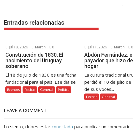
o
p
g
n
m
ti
entradas
k
p
er
k
r
Entradas relacionadas
Jul 18, 2026
Martin
0
Jul 11, 2026
Martin
0
Constitución de 1830: El
Abdón Fernández: el
nacimiento del Uruguay
payador que hizo de
soberano
hogar
El 18 de julio de 1830 es una fecha
La cultura tradicional u
fundacional para el país. Ese día se...
perdió el 10 de julio de
de sus voces...
Eventos
Fechas
General
Política
Fechas
General
LEAVE A COMMENT
Lo siento, debes estar
conectado
para publicar un comentario.