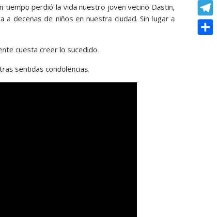
o
e
e
C
n tiempo perdió la vida nuestro joven vecino Dastin,
e
t
k
s
 a decenas de niños en nuestra ciudad. Sin lugar a
r
o
r
T
s
s
p
e
e
A
C
e
ente cuesta creer lo sucedido.
y
s
l
p
o
n
L
tras sentidas condolencias.
t
e
p
m
g
i
g
p
e
n
r
a
r
k
a
r
m
t
i
r