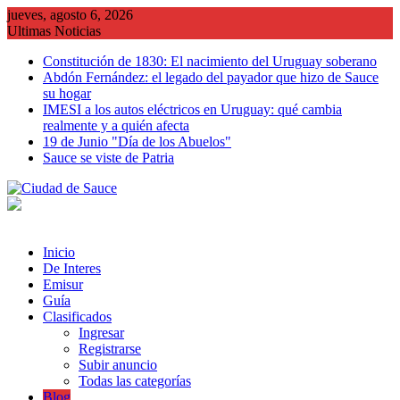
Saltar
jueves, agosto 6, 2026
al
Ultimas Noticias
contenido
Constitución de 1830: El nacimiento del Uruguay soberano
Abdón Fernández: el legado del payador que hizo de Sauce
su hogar
IMESI a los autos eléctricos en Uruguay: qué cambia
realmente y a quién afecta
19 de Junio "Día de los Abuelos"
Sauce se viste de Patria
Inicio
De Interes
Emisur
Guía
Clasificados
Ingresar
Registrarse
Subir anuncio
Todas las categorías
Blog