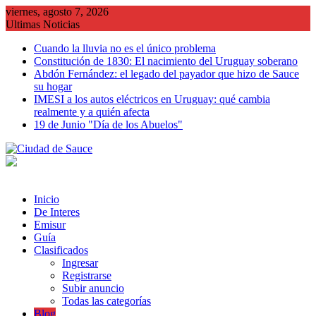
Saltar
viernes, agosto 7, 2026
al
Ultimas Noticias
contenido
Cuando la lluvia no es el único problema
Constitución de 1830: El nacimiento del Uruguay soberano
Abdón Fernández: el legado del payador que hizo de Sauce
su hogar
IMESI a los autos eléctricos en Uruguay: qué cambia
realmente y a quién afecta
19 de Junio "Día de los Abuelos"
Inicio
De Interes
Emisur
Guía
Clasificados
Ingresar
Registrarse
Subir anuncio
Todas las categorías
Blog