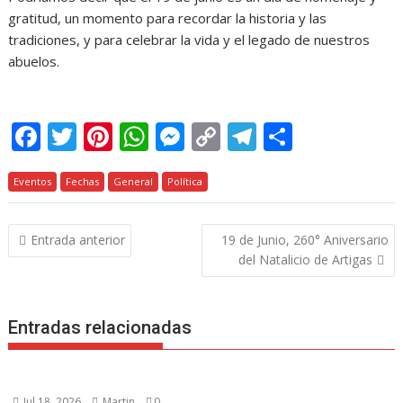
gratitud, un momento para recordar la historia y las
tradiciones, y para celebrar la vida y el legado de nuestros
abuelos.
F
T
Pi
W
M
C
T
C
ac
w
nt
h
e
o
el
o
Eventos
e
Fechas
itt
er
General
at
Política
ss
p
e
m
b
er
e
s
e
y
gr
p
Navegación
Entrada anterior
19 de Junio, 260° Aniversario
o
st
A
n
Li
a
ar
de
del Natalicio de Artigas
o
p
g
n
m
ti
entradas
k
p
er
k
r
Entradas relacionadas
Jul 18, 2026
Martin
0