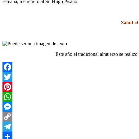
semana, me refiero al Sr. Hugo Pisano.
Salud «C
Este año el tradicional almuerzo se realiz
Facebook
Twitter
Pinterest
WhatsApp
Messenger
Copy
Link
Telegram