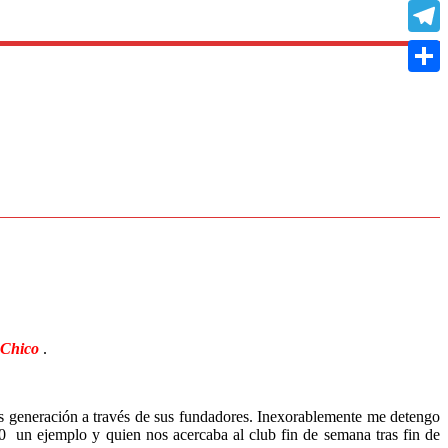
Copy
Link
Teleg
Compa
 Chico
.
ras generación a través de sus fundadores. Inexorablemente me detengo
 un ejemplo y quien nos acercaba al club fin de semana tras fin de