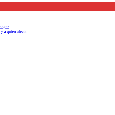
 hogar
y a quién afecta