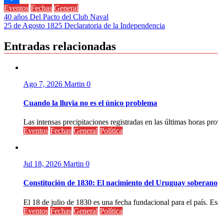
Eventos
Fechas
General
Compartir
Navegación
40 años Del Pacto del Club Naval
25 de Agosto 1825 Declaratoria de la Independencia
de
entradas
Entradas relacionadas
Ago 7, 2026
Martin
0
Cuando la lluvia no es el único problema
Las intensas precipitaciones registradas en las últimas horas pr
Eventos
Fechas
General
Política
Jul 18, 2026
Martin
0
Constitución de 1830: El nacimiento del Uruguay soberano
El 18 de julio de 1830 es una fecha fundacional para el país. Ese
Eventos
Fechas
General
Política