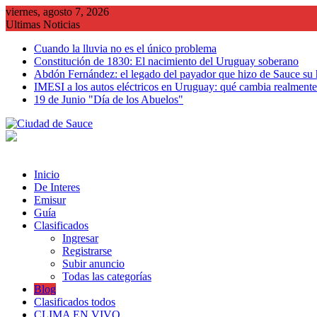
Saltar
viernes, agosto 7, 2026
al
Ultimas Noticias
contenido
Cuando la lluvia no es el único problema
Constitución de 1830: El nacimiento del Uruguay soberano
Abdón Fernández: el legado del payador que hizo de Sauce su
IMESI a los autos eléctricos en Uruguay: qué cambia realmente 
19 de Junio "Día de los Abuelos"
Inicio
De Interes
Emisur
Guía
Clasificados
Ingresar
Registrarse
Subir anuncio
Todas las categorías
Blog
Clasificados todos
CLIMA EN VIVO