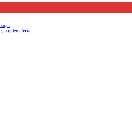
 hogar
y a quién afecta