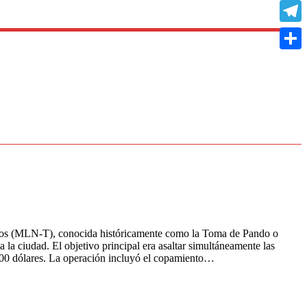
Copy
Link
Teleg
Compa
aros (MLN-T), conocida históricamente como la Toma de Pando o
a ciudad. El objetivo principal era asaltar simultáneamente las
000 dólares. La operación incluyó el copamiento…