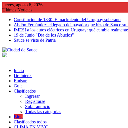
Saltar
jueves, agosto 6, 2026
al
Ultimas Noticias
contenido
Constitución de 1830: El nacimiento del Uruguay soberano
Abdón Fernández: el legado del payador que hizo de Sauce su
IMESI a los autos eléctricos en Uruguay: qué cambia realmente 
19 de Junio "Día de los Abuelos"
Sauce se viste de Patria
Inicio
De Interes
Emisur
Guía
Clasificados
Ingresar
Registrarse
Subir anuncio
Todas las categorías
Blog
Clasificados todos
CLIMA EN VIVO