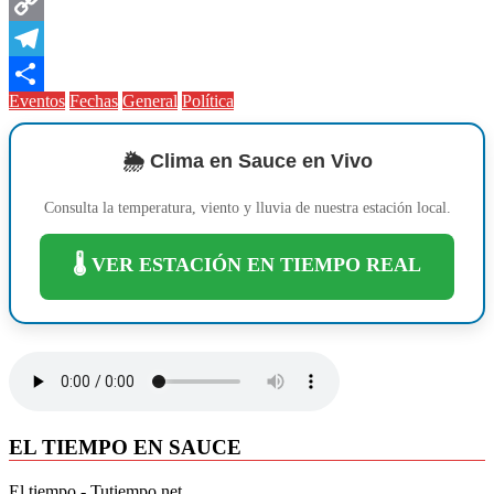
Messenger
Copy
Link
Telegram
Eventos
Fechas
General
Política
Compartir
🌦️ Clima en Sauce en Vivo
Consulta la temperatura, viento y lluvia de nuestra estación local.
🌡️ VER ESTACIÓN EN TIEMPO REAL
EL TIEMPO EN SAUCE
El tiempo - Tutiempo.net