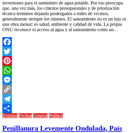
inversiones para el suministro de agua potable. Por eso preocupa
que, una vez más, los criterios presupuestales y de priorización
técnica terminen dejando postergados a miles de vecinos,
generalmente siempre los mismos. El saneamiento no es un lujo ni
una obra menor: es salud, ambiente y calidad de vida. La propia
ONU reconoce el acceso al agua y al saneamiento como un…
Facebook
Twitter
Pinterest
WhatsApp
Messenger
Copy
Link
Telegram
Eventos
Fechas
General
Política
Compartir
Penillanura Levemente Ondulada, País