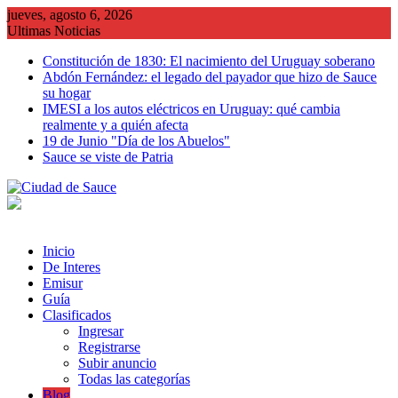
Saltar
jueves, agosto 6, 2026
al
Ultimas Noticias
contenido
Constitución de 1830: El nacimiento del Uruguay soberano
Abdón Fernández: el legado del payador que hizo de Sauce
su hogar
IMESI a los autos eléctricos en Uruguay: qué cambia
realmente y a quién afecta
19 de Junio "Día de los Abuelos"
Sauce se viste de Patria
Inicio
De Interes
Emisur
Guía
Clasificados
Ingresar
Registrarse
Subir anuncio
Todas las categorías
Blog