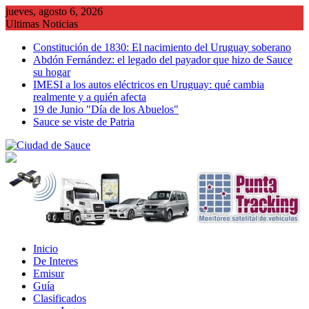
Saltar
jueves, agosto 6, 2026
al
Ultimas Noticias
contenido
Constitución de 1830: El nacimiento del Uruguay soberano
Abdón Fernández: el legado del payador que hizo de Sauce
su hogar
IMESI a los autos eléctricos en Uruguay: qué cambia
realmente y a quién afecta
19 de Junio "Día de los Abuelos"
Sauce se viste de Patria
Inicio
De Interes
Emisur
Guía
Clasificados