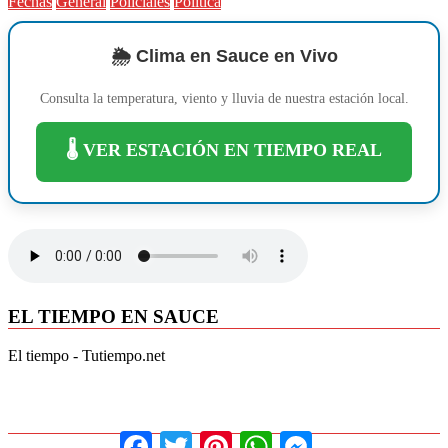
Fechas
General
Policiales
Política
Compartir
🌦️ Clima en Sauce en Vivo
Consulta la temperatura, viento y lluvia de nuestra estación local.
🌡️ VER ESTACIÓN EN TIEMPO REAL
EL TIEMPO EN SAUCE
El tiempo - Tutiempo.net
Facebook
Twitter
Pinterest
WhatsApp
Messenger