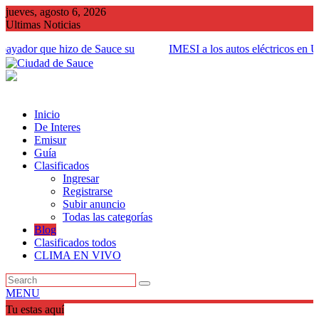
Saltar
jueves, agosto 6, 2026
al
Ultimas Noticias
contenido
ayador que hizo de Sauce su
IMESI a los autos eléctricos en Ur
quién afecta
Inicio
De Interes
Emisur
Guía
Clasificados
Ingresar
Registrarse
Subir anuncio
Todas las categorías
Blog
Clasificados todos
CLIMA EN VIVO
MENU
Tu estas aquí