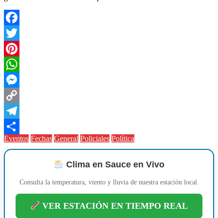
Facebook
Twitter
Pinterest
WhatsApp
Messenger
Copy
Link
Telegram
Eventos
Fechas
General
Policiales
Política
Compartir
Clima en Sauce en Vivo
Consulta la temperatura, viento y lluvia de nuestra estación local.
VER ESTACIÓN EN TIEMPO REAL