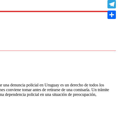
Copy
Link
Teleg
Compa
ia policial en Uruguay es un derecho de todos los
s conviene tomar antes de retirarse de una comisaría. Un trámite
na dependencia policial en una situación de preocupación,