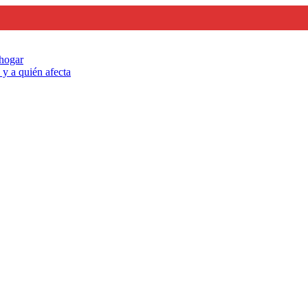
 hogar
y a quién afecta