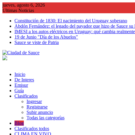
Saltar
jueves, agosto 6, 2026
al
Ultimas Noticias
contenido
Constitución de 1830: El nacimiento del Uruguay soberano
Abdón Fernández: el legado del payador que hizo de Sauce su
IMESI a los autos eléctricos en Uruguay: qué cambia realmente 
19 de Junio "Día de los Abuelos"
Sauce se viste de Patria
Inicio
De Interes
Emisur
Guía
Clasificados
Ingresar
Registrarse
Subir anuncio
Todas las categorías
Blog
Clasificados todos
CLIMA EN VIVO