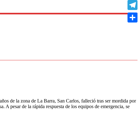
Copy
Link
Teleg
Compa
 de la zona de La Barra, San Carlos, falleció tras ser mordida por
sa. A pesar de la rápida respuesta de los equipos de emergencia, se