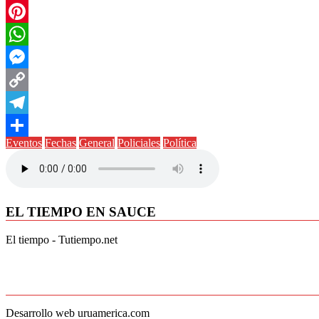
Twitter
Pinterest
WhatsApp
Messenger
Copy
Link
Telegram
Eventos
Fechas
General
Policiales
Política
Compartir
EL TIEMPO EN SAUCE
El tiempo - Tutiempo.net
Desarrollo web uruamerica.com