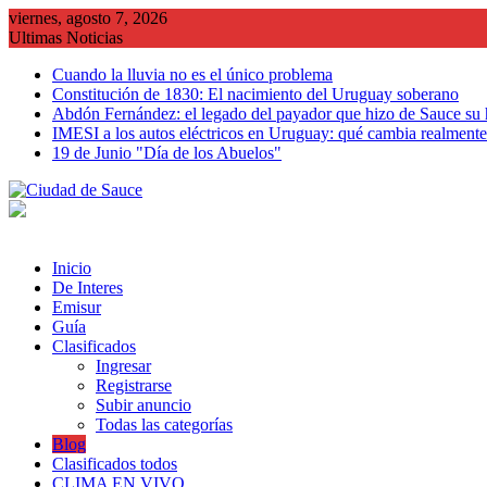
Saltar
viernes, agosto 7, 2026
al
Ultimas Noticias
contenido
Cuando la lluvia no es el único problema
Constitución de 1830: El nacimiento del Uruguay soberano
Abdón Fernández: el legado del payador que hizo de Sauce su
IMESI a los autos eléctricos en Uruguay: qué cambia realmente 
19 de Junio "Día de los Abuelos"
Inicio
De Interes
Emisur
Guía
Clasificados
Ingresar
Registrarse
Subir anuncio
Todas las categorías
Blog
Clasificados todos
CLIMA EN VIVO