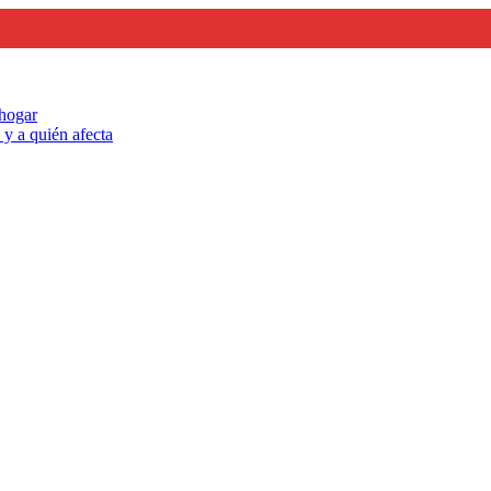
 hogar
y a quién afecta