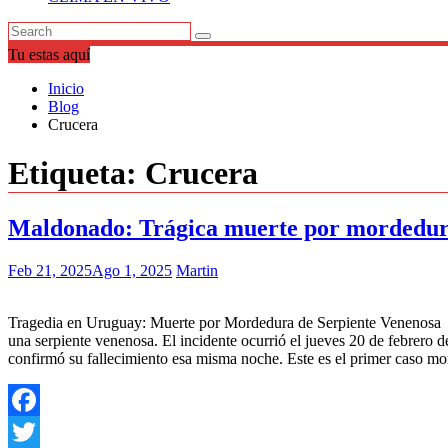
Tu estas aquí
Inicio
Blog
Crucera
Etiqueta:
Crucera
Maldonado: Trágica muerte por mordedura
Feb 21, 2025
Ago 1, 2025
Martin
Tragedia en Uruguay: Muerte por Mordedura de Serpiente Venenosa En
una serpiente venenosa. El incidente ocurrió el jueves 20 de febrero d
confirmó su fallecimiento esa misma noche. Este es el primer caso 
Facebook