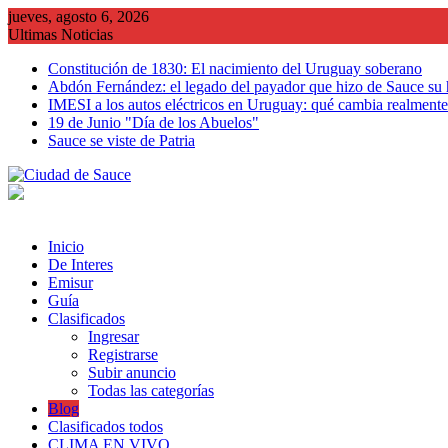
Saltar
jueves, agosto 6, 2026
al
Ultimas Noticias
contenido
Constitución de 1830: El nacimiento del Uruguay soberano
Abdón Fernández: el legado del payador que hizo de Sauce su
IMESI a los autos eléctricos en Uruguay: qué cambia realmente 
19 de Junio "Día de los Abuelos"
Sauce se viste de Patria
Inicio
De Interes
Emisur
Guía
Clasificados
Ingresar
Registrarse
Subir anuncio
Todas las categorías
Blog
Clasificados todos
CLIMA EN VIVO