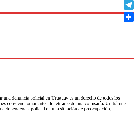
Copy
Link
Teleg
Compa
ia policial en Uruguay es un derecho de todos los
s conviene tomar antes de retirarse de una comisaría. Un trámite
na dependencia policial en una situación de preocupación,