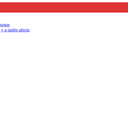
 hogar
y a quién afecta