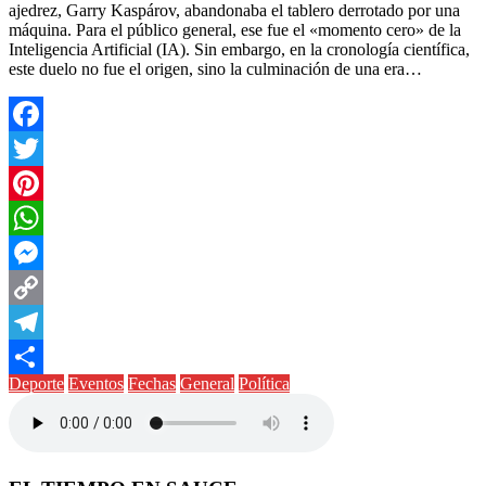
ajedrez, Garry Kaspárov, abandonaba el tablero derrotado por una
máquina. Para el público general, ese fue el «momento cero» de la
Inteligencia Artificial (IA). Sin embargo, en la cronología científica,
este duelo no fue el origen, sino la culminación de una era…
Facebook
Twitter
Pinterest
WhatsApp
Messenger
Copy
Link
Telegram
Deporte
Eventos
Fechas
General
Política
Compartir