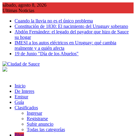
Saltar
sábado, agosto 8, 2026
al
Ultimas Noticias
contenido
Cuando la lluvia no es el único problema
Constitución de 1830: El nacimiento del Uruguay soberano
Abdón Fernández: el legado del payador que hizo de Sauce
su hogar
IMESI a los autos eléctricos en Uruguay: qué cambia
realmente y a quién afecta
19 de Junio "Día de los Abuelos"
Inicio
De Interes
Emisur
Guía
Clasificados
Ingresar
Registrarse
Subir anuncio
Todas las categorías
Blog