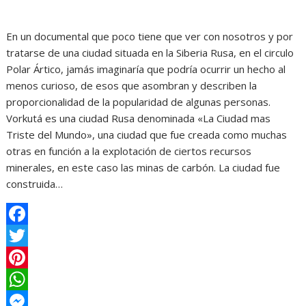
En un documental que poco tiene que ver con nosotros y por
tratarse de una ciudad situada en la Siberia Rusa, en el circulo
Polar Ártico, jamás imaginaría que podría ocurrir un hecho al
menos curioso, de esos que asombran y describen la
proporcionalidad de la popularidad de algunas personas.
Vorkutá es una ciudad Rusa denominada «La Ciudad mas
Triste del Mundo», una ciudad que fue creada como muchas
otras en función a la explotación de ciertos recursos
minerales, en este caso las minas de carbón. La ciudad fue
construida…
F
a
T
c
w
P
e
i
i
W