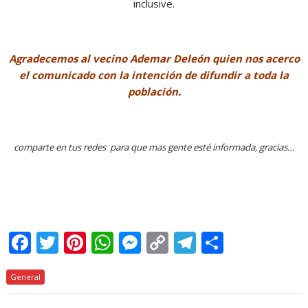
inclusive.
Agradecemos al vecino Ademar Deleón quien nos acerco
el comunicado con la intención de difundir a toda la
población
.
comparte en tus redes para que mas gente esté informada, gracias…
F
T
Pi
W
M
C
T
C
ac
w
nt
h
e
o
el
o
General
e
itt
er
at
ss
p
e
m