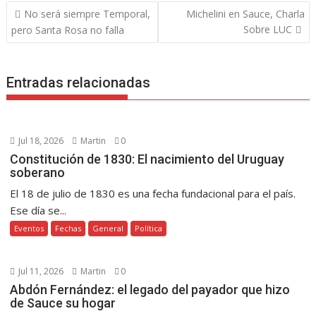
b
er
e
s
e
y
gr
p
Navegación
No será siempre Temporal,
Michelini en Sauce, Charla
o
st
A
n
Li
a
ar
de
Sobre LUC
pero Santa Rosa no falla
o
p
g
n
m
ti
entradas
k
p
er
k
r
Entradas relacionadas
Jul 18, 2026
Martin
0
Constitución de 1830: El nacimiento del Uruguay
soberano
El 18 de julio de 1830 es una fecha fundacional para el país.
Ese día se...
Eventos
Fechas
General
Política
Jul 11, 2026
Martin
0
Abdón Fernández: el legado del payador que hizo
de Sauce su hogar