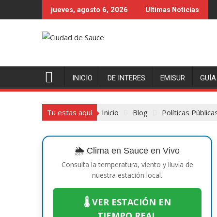
Saltar
jueves, agosto 6, 2026
Ultimas Noticias
al
contenido
INICIO
DE INTERES
EMISUR
GUÍA
Tu estas aquí
Inicio
Blog
Políticas Pública
🌦️ Clima en Sauce en Vivo
Consulta la temperatura, viento y lluvia de
nuestra estación local.
🌡️ VER ESTACIÓN EN
TIEMPO REAL