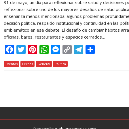
31 de mayo, un día para reflexionar sobre salud y decisiones pú
reflexionar sobre uno de los mayores desafíos de salud públic
enseñanza menos mencionada: algunos problemas profundamen
decisión política, respaldo institucional y continuidad en las po
emblemático en ese debate. El desafío de cambiar hábitos arr
oficinas, bares, restaurantes y espacios cerrados…
F
T
Pi
W
M
C
T
C
ac
w
nt
h
e
o
el
o
Eventos
e
Fechas
itt
er
General
at
Política
ss
p
e
m
b
er
e
s
e
y
gr
p
o
st
A
n
Li
a
ar
o
p
g
n
m
ti
k
p
er
k
r
Desarrollo web uruamerica.com