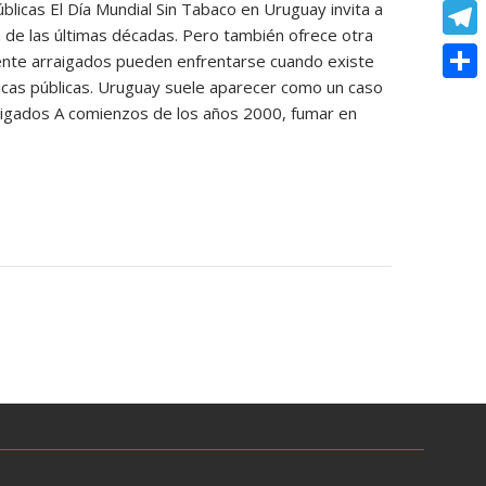
o
e
blicas El Día Mundial Sin Tabaco en Uruguay invita a
e
C
e
t
a de las últimas décadas. Pero también ofrece otra
k
s
r
o
r
T
te arraigados pueden enfrentarse cuando existe
s
s
p
líticas públicas. Uruguay suele aparecer como un caso
e
e
A
C
e
aigados A comienzos de los años 2000, fumar en
y
s
l
p
o
n
L
t
e
p
m
g
i
g
p
e
n
r
a
r
k
a
r
m
t
i
r