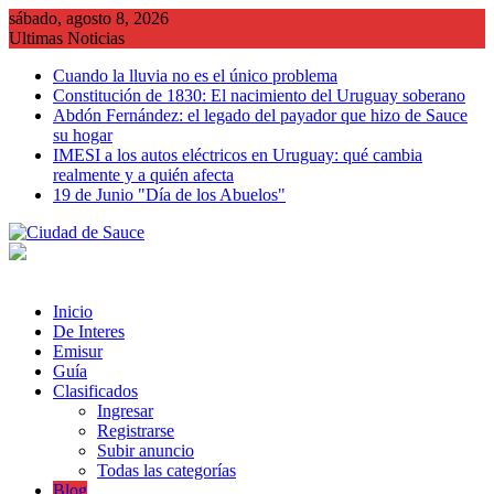
Saltar
sábado, agosto 8, 2026
al
Ultimas Noticias
contenido
Cuando la lluvia no es el único problema
Constitución de 1830: El nacimiento del Uruguay soberano
Abdón Fernández: el legado del payador que hizo de Sauce
su hogar
IMESI a los autos eléctricos en Uruguay: qué cambia
realmente y a quién afecta
19 de Junio "Día de los Abuelos"
Inicio
De Interes
Emisur
Guía
Clasificados
Ingresar
Registrarse
Subir anuncio
Todas las categorías
Blog