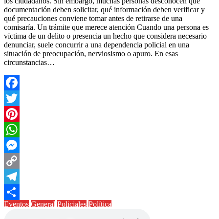
los ciudadanos. Sin embargo, muchas personas desconocen qué
documentación deben solicitar, qué información deben verificar y
qué precauciones conviene tomar antes de retirarse de una
comisaría. Un trámite que merece atención Cuando una persona es
víctima de un delito o presencia un hecho que considera necesario
denunciar, suele concurrir a una dependencia policial en una
situación de preocupación, nerviosismo o apuro. En esas
circunstancias…
Facebook
Twitter
Pinterest
WhatsApp
Messenger
Copy
Link
Telegram
Eventos
General
Policiales
Política
Compartir