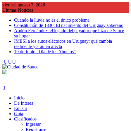
Saltar
viernes, agosto 7, 2026
al
Ultimas Noticias
contenido
Cuando la lluvia no es el único problema
Constitución de 1830: El nacimiento del Uruguay soberano
Abdón Fernández: el legado del payador que hizo de Sauce
su hogar
IMESI a los autos eléctricos en Uruguay: qué cambia
realmente y a quién afecta
19 de Junio "Día de los Abuelos"
Inicio
De Interes
Emisur
Guía
Clasificados
Ingresar
Registrarse