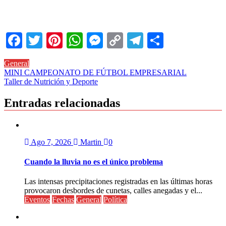
Facebook
Twitter
Pinterest
WhatsApp
Messenger
Copy
Telegram
Comparti
Link
General
Navegación
MINI CAMPEONATO DE FÚTBOL EMPRESARIAL
Taller de Nutrición y Deporte
de
entradas
Entradas relacionadas
Ago 7, 2026
Martin
0
Cuando la lluvia no es el único problema
Las intensas precipitaciones registradas en las últimas horas
provocaron desbordes de cunetas, calles anegadas y el...
Eventos
Fechas
General
Política