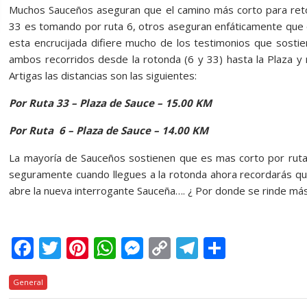
Muchos Sauceños aseguran que el camino más corto para reto
33 es tomando por ruta 6, otros aseguran enfáticamente que e
esta encrucijada difiere mucho de los testimonios que sostie
ambos recorridos desde la rotonda (6 y 33) hasta la Plaza y 
Artigas las distancias son las siguientes:
Por Ruta 33 – Plaza de Sauce – 15.00 KM
Por Ruta 6 – Plaza de Sauce – 14.00 KM
La mayoría de Sauceños sostienen que es mas corto por ruta 
seguramente cuando llegues a la rotonda ahora recordarás que 
abre la nueva interrogante Sauceña…. ¿ Por donde se rinde má
F
T
Pi
W
M
C
T
C
ac
w
nt
h
e
o
el
o
General
e
itt
er
at
ss
p
e
m