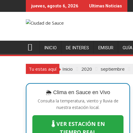
Saltar
jueves, agosto 6, 2026
Ultimas Noticias
al
contenido
INICIO
DE INTERES
EMISUR
GUÍA
Tu estas aquí
Inicio
2020
septiembre
🌦️ Clima en Sauce en Vivo
Consulta la temperatura, viento y lluvia de
nuestra estación local.
🌡️ VER ESTACIÓN EN
TIEMPO REAL