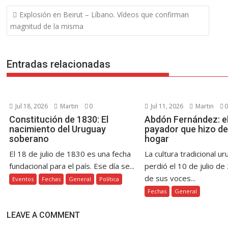
b
er
e
s
e
y
gr
p
Navegación
Explosión en Beirut – Líbano. Vídeos que confirman
o
st
A
n
Li
a
ar
de
magnitud de la misma
o
p
g
n
m
ti
entradas
k
p
er
k
r
Entradas relacionadas
Jul 18, 2026
Martin
0
Jul 11, 2026
Martin
0
Constitución de 1830: El
Abdón Fernández: el
nacimiento del Uruguay
payador que hizo de
soberano
hogar
El 18 de julio de 1830 es una fecha
La cultura tradicional u
fundacional para el país. Ese día se...
perdió el 10 de julio de
de sus voces...
Eventos
Fechas
General
Política
Fechas
General
LEAVE A COMMENT