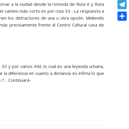
o
e
e
C
rnar a la ciudad desde la rotonda de Ruta 6 y Ruta
e
t
k
s
l camino más corto es por ruta 33.- La respuesta a
r
o
r
T
s
nen los detractores de una u otra opción. Midiendo
s
p
e
e
más precisamente frente al Centro Cultural casa de
A
C
e
y
s
l
p
o
n
L
t
e
p
m
g
i
g
p
e
n
r
a
r
33 y por varios KM, lo cual es una leyenda urbana,
k
a
r
la diferencia en cuanto a distancia es ínfima lo que
m
s ?… Continuará-
t
i
r