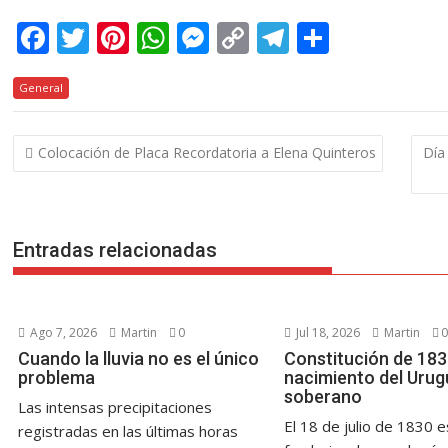
F
T
Pi
W
M
C
T
C
ac
w
nt
h
e
o
el
o
General
e
itt
er
at
ss
p
e
m
b
er
e
s
e
y
gr
p
Navegación
Colocación de Placa Recordatoria a Elena Quinteros
Día 
o
st
A
n
Li
a
ar
de
o
p
g
n
m
ti
entradas
k
p
er
k
r
Entradas relacionadas
Ago 7, 2026
Martin
0
Jul 18, 2026
Martin
0
Cuando la lluvia no es el único
Constitución de 1830
problema
nacimiento del Urug
soberano
Las intensas precipitaciones
El 18 de julio de 1830 e
registradas en las últimas horas