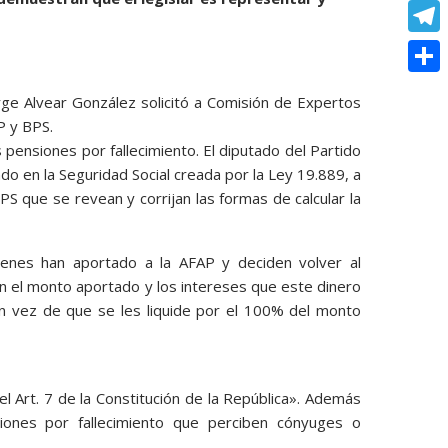
o
e
e
C
e
t
k
s
r
o
r
T
s
s
p
e
e
A
C
e
ge Alvear González solicitó a Comisión de Expertos
y
s
l
p
o
P y BPS.
n
L
t
e
s pensiones por fallecimiento. El diputado del Partido
p
m
g
i
do en la Seguridad Social creada por la Ley 19.889, a
g
p
e
BPS que se revean y corrijan las formas de calcular la
n
r
a
r
k
a
r
ienes han aportado a la AFAP y deciden volver al
m
t
n el monto aportado y los intereses que este dinero
en vez de que se les liquide por el 100% del monto
i
r
el Art. 7 de la Constitución de la República». Además
iones por fallecimiento que perciben cónyuges o