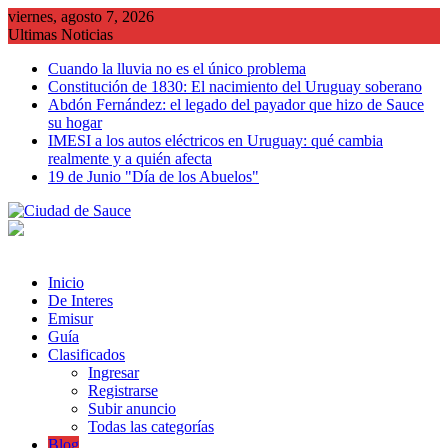
Saltar
viernes, agosto 7, 2026
al
Ultimas Noticias
contenido
Cuando la lluvia no es el único problema
Constitución de 1830: El nacimiento del Uruguay soberano
Abdón Fernández: el legado del payador que hizo de Sauce
su hogar
IMESI a los autos eléctricos en Uruguay: qué cambia
realmente y a quién afecta
19 de Junio "Día de los Abuelos"
Inicio
De Interes
Emisur
Guía
Clasificados
Ingresar
Registrarse
Subir anuncio
Todas las categorías
Blog