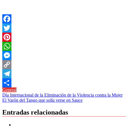
Facebook
Twitter
Pinterest
WhatsApp
Messenger
Copy
Link
Telegram
General
Compartir
Navegación
Día Internacional de la Eliminación de la Violencia contra la Mujer
El Varón del Tango que solía verse en Sauce
de
entradas
Entradas relacionadas