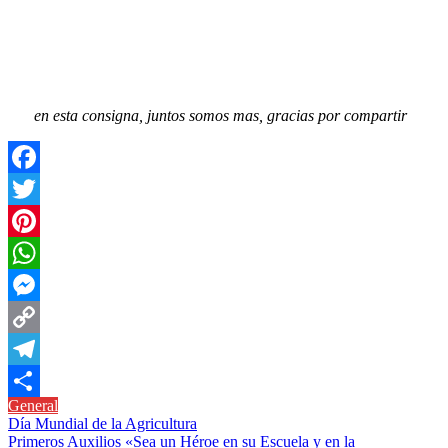
en esta consigna, juntos somos mas, gracias por compartir
Facebook
Twitter
Pinterest
WhatsApp
Messenger
Copy
Link
Telegram
General
Compartir
Navegación
Día Mundial de la Agricultura
Primeros Auxilios «Sea un Héroe en su Escuela y en la