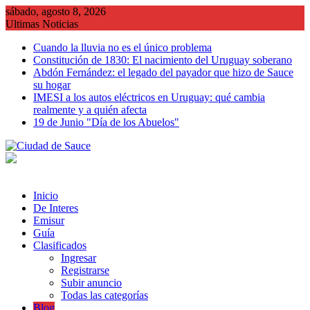
Saltar
sábado, agosto 8, 2026
al
Ultimas Noticias
contenido
Cuando la lluvia no es el único problema
Constitución de 1830: El nacimiento del Uruguay soberano
Abdón Fernández: el legado del payador que hizo de Sauce
su hogar
IMESI a los autos eléctricos en Uruguay: qué cambia
realmente y a quién afecta
19 de Junio "Día de los Abuelos"
Inicio
De Interes
Emisur
Guía
Clasificados
Ingresar
Registrarse
Subir anuncio
Todas las categorías
Blog