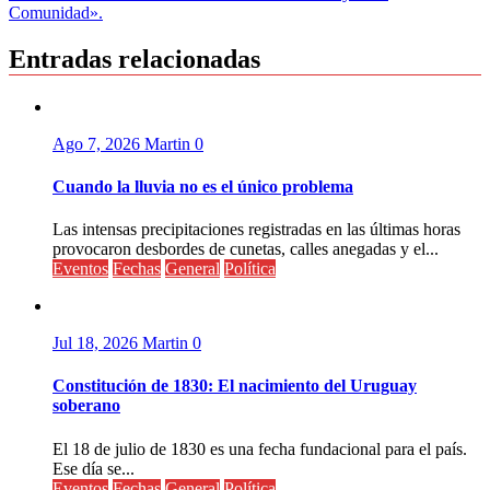
de
Comunidad».
entradas
Entradas relacionadas
Ago 7, 2026
Martin
0
Cuando la lluvia no es el único problema
Las intensas precipitaciones registradas en las últimas horas
provocaron desbordes de cunetas, calles anegadas y el...
Eventos
Fechas
General
Política
Jul 18, 2026
Martin
0
Constitución de 1830: El nacimiento del Uruguay
soberano
El 18 de julio de 1830 es una fecha fundacional para el país.
Ese día se...
Eventos
Fechas
General
Política