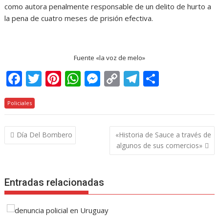
como autora penalmente responsable de un delito de hurto a
la pena de cuatro meses de prisión efectiva.
Fuente «la voz de melo»
F
T
Pi
W
M
C
T
C
ac
w
nt
h
e
o
el
o
Policiales
e
itt
er
at
ss
p
e
m
b
er
e
s
e
y
gr
p
Navegación
Día Del Bombero
«Historia de Sauce a través de
o
st
A
n
Li
a
ar
de
algunos de sus comercios»
o
p
g
n
m
ti
entradas
k
p
er
k
r
Entradas relacionadas