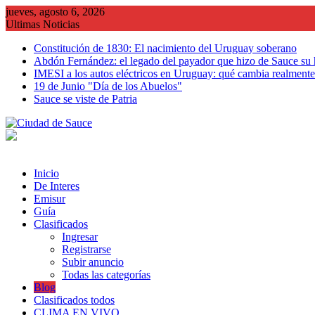
Saltar
jueves, agosto 6, 2026
al
Ultimas Noticias
contenido
Constitución de 1830: El nacimiento del Uruguay soberano
Abdón Fernández: el legado del payador que hizo de Sauce su
IMESI a los autos eléctricos en Uruguay: qué cambia realmente 
19 de Junio "Día de los Abuelos"
Sauce se viste de Patria
Inicio
De Interes
Emisur
Guía
Clasificados
Ingresar
Registrarse
Subir anuncio
Todas las categorías
Blog
Clasificados todos
CLIMA EN VIVO