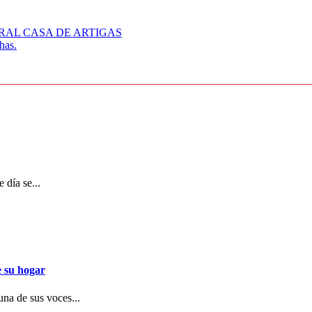
ULTURAL CASA DE ARTIGAS
has.
 día se...
e su hogar
una de sus voces...