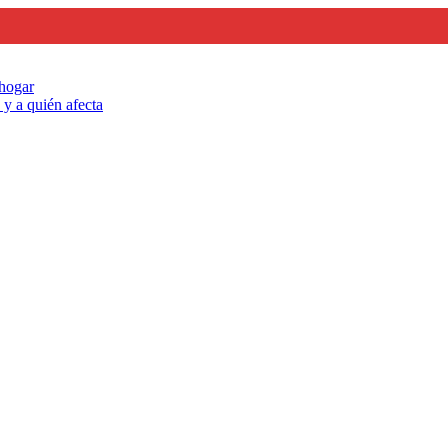
 hogar
y a quién afecta