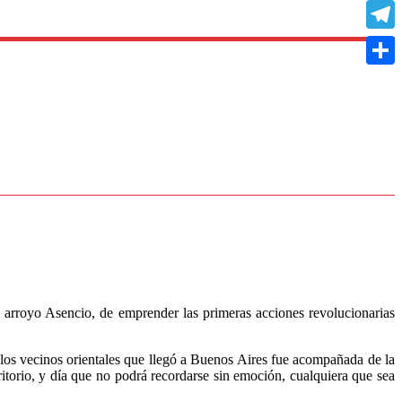
Copy
Link
Teleg
Compa
l arroyo Asencio, de emprender las primeras acciones revolucionarias
 los vecinos orientales que llegó a Buenos Aires fue acompañada de la
ritorio, y día que no podrá recordarse sin emoción, cualquiera que sea