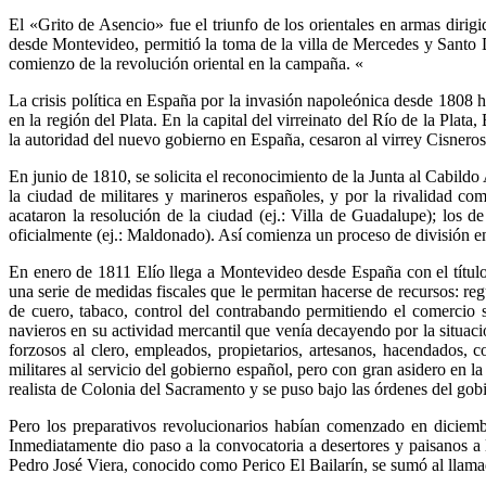
El «Grito de Asencio» fue el triunfo de los orientales en armas diri
desde Montevideo, permitió la toma de la villa de Mercedes y Santo
comienzo de la revolución oriental en la campaña. «
La crisis política en España por la invasión napoleónica desde 1808 h
en la región del Plata. En la capital del virreinato del Río de la Plat
la autoridad del nuevo gobierno en España, cesaron al virrey Cisneros
En junio de 1810, se solicita el reconocimiento de la Junta al Cabild
la ciudad de militares y marineros españoles, y por la rivalidad co
acataron la resolución de la ciudad (ej.: Villa de Guadalupe); los 
oficialmente (ej.: Maldonado). Así comienza un proceso de división en e
En enero de 1811 Elío llega a Montevideo desde España con el título 
una serie de medidas fiscales que le permitan hacerse de recursos: regu
de cuero, tabaco, control del contrabando permitiendo el comercio 
navieros en su actividad mercantil que venía decayendo por la situaci
forzosos al clero, empleados, propietarios, artesanos, hacendados, 
militares al servicio del gobierno español, pero con gran asidero en 
realista de Colonia del Sacramento y se puso bajo las órdenes del gob
Pero los preparativos revolucionarios habían comenzado en diciembr
Inmediatamente dio paso a la convocatoria a desertores y paisanos a
Pedro José Viera, conocido como Perico El Bailarín, se sumó al llam