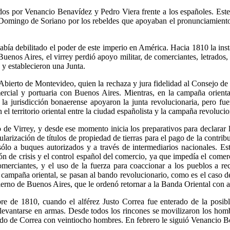
gidos por Venancio Benavídez y Pedro Viera frente a los españoles. Este
 Domingo de Soriano por los rebeldes que apoyaban el pronunciamiento 
abía debilitado el poder de este imperio en América. Hacia 1810 la ins
a, Buenos Aires, el virrey perdió apoyo militar, de comerciantes, letrados
 y establecieron una Junta.
o Abierto de Montevideo, quien la rechaza y jura fidelidad al Consejo d
mercial y portuaria con Buenos Aires. Mientras, en la campaña orient
de la jurisdicción bonaerense apoyaron la junta revolucionaria, pero 
l territorio oriental entre la ciudad españolista y la campaña revolucio
de Virrey, y desde ese momento inicia los preparativos para declarar l
larización de títulos de propiedad de tierras para el pago de la contrib
sólo a buques autorizados y a través de intermediarios nacionales. E
ón de crisis y el control español del comercio, ya que impedía el comerc
comerciantes, y el uso de la fuerza para coaccionar a los pueblos a 
la campaña oriental, se pasan al bando revolucionario, como es el caso 
ierno de Buenos Aires, que le ordenó retornar a la Banda Oriental con a
e de 1810, cuando el alférez Justo Correa fue enterado de la posible 
 levantarse en armas. Desde todos los rincones se movilizaron los homb
ado de Correa con veintiocho hombres. En febrero le siguió Venancio B