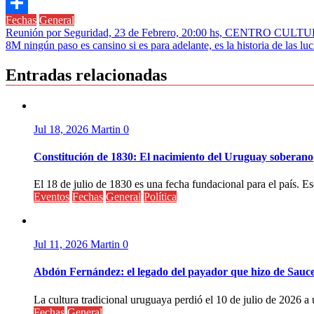
Link
Telegram
Fechas
General
Compartir
Navegación
Reunión por Seguridad, 23 de Febrero, 20:00 hs, CENTRO C
8M ningún paso es cansino si es para adelante, es la historia de las luc
de
entradas
Entradas relacionadas
Jul 18, 2026
Martin
0
Constitución de 1830: El nacimiento del Uruguay soberano
El 18 de julio de 1830 es una fecha fundacional para el país. Ese
Eventos
Fechas
General
Política
Jul 11, 2026
Martin
0
Abdón Fernández: el legado del payador que hizo de Sauc
La cultura tradicional uruguaya perdió el 10 de julio de 2026 a 
Fechas
General