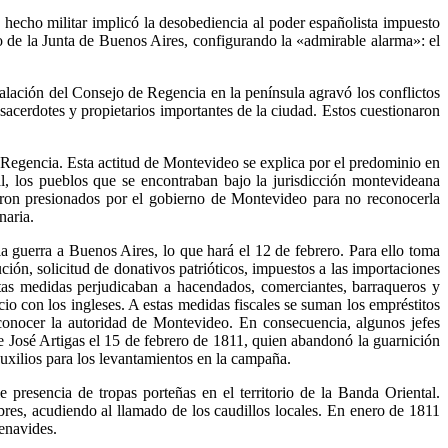
 hecho militar implicó la desobediencia al poder españolista impuesto
de la Junta de Buenos Aires, configurando la «admirable alarma»: el
talación del Consejo de Regencia en la península agravó los conflictos
, sacerdotes y propietarios importantes de la ciudad. Estos cuestionaron
e Regencia. Esta actitud de Montevideo se explica por el predominio en
al, los pueblos que se encontraban bajo la jurisdicción montevideana
fueron presionados por el gobierno de Montevideo para no reconocerla
naria.
a guerra a Buenos Aires, lo que hará el 12 de febrero. Para ello toma
ución, solicitud de donativos patrióticos, impuestos a las importaciones
stas medidas perjudicaban a hacendados, comerciantes, barraqueros y
io con los ingleses. A estas medidas fiscales se suman los empréstitos
reconocer la autoridad de Montevideo. En consecuencia, algunos jefes
de José Artigas el 15 de febrero de 1811, quien abandonó la guarnición
uxilios para los levantamientos en la campaña.
presencia de tropas porteñas en el territorio de la Banda Oriental.
res, acudiendo al llamado de los caudillos locales. En enero de 1811
enavides.