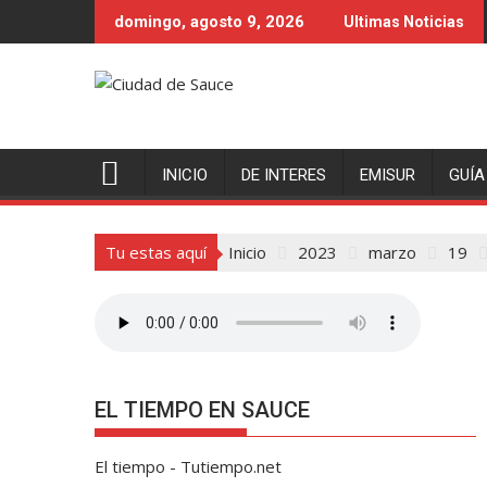
Saltar
domingo, agosto 9, 2026
Ultimas Noticias
al
contenido
INICIO
DE INTERES
EMISUR
GUÍA
Tu estas aquí
Inicio
2023
marzo
19
EL TIEMPO EN SAUCE
El tiempo - Tutiempo.net