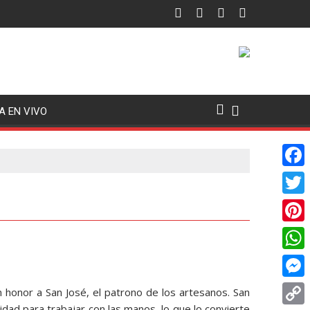
A EN VIVO
F
a
T
c
w
P
e
i
i
W
b
t
n
h
o
M
n honor a San José, el patrono de los artesanos. San
t
t
a
idad para trabajar con las manos, lo que lo convierte