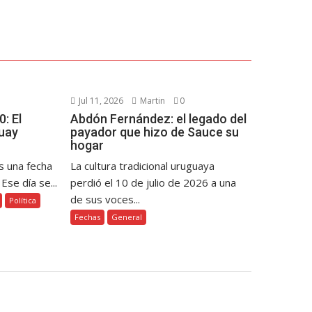
Jul 11, 2026
Martin
0
: El
Abdón Fernández: el legado del
uay
payador que hizo de Sauce su
hogar
s una fecha
La cultura tradicional uruguaya
Ese día se...
perdió el 10 de julio de 2026 a una
de sus voces...
Política
Fechas
General