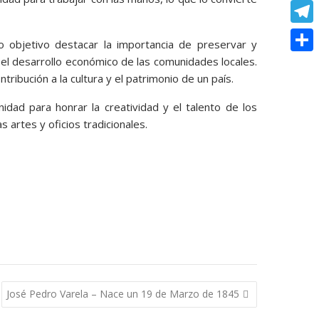
o
e
e
C
e
t
k
s
r
o
r
T
s
mo objetivo destacar la importancia de preservar y
s
p
e
e
 el desarrollo económico de las comunidades locales.
A
C
e
y
ribución a la cultura y el patrimonio de un país.
s
l
p
o
n
L
t
e
idad para honrar la creatividad y el talento de los
p
m
g
i
 artes y oficios tradicionales.
g
p
e
n
r
a
r
k
a
r
m
t
i
r
José Pedro Varela – Nace un 19 de Marzo de 1845