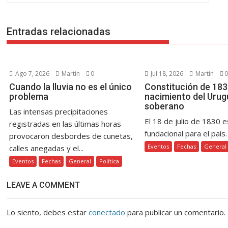
o
p
g
n
m
ti
entradas
k
p
er
k
r
Entradas relacionadas
Ago 7, 2026
Martin
0
Jul 18, 2026
Martin
0
Cuando la lluvia no es el único
Constitución de 1830
problema
nacimiento del Urug
soberano
Las intensas precipitaciones
El 18 de julio de 1830 e
registradas en las últimas horas
fundacional para el país. 
provocaron desbordes de cunetas,
Eventos
Fechas
General
calles anegadas y el...
Eventos
Fechas
General
Política
LEAVE A COMMENT
Lo siento, debes estar
conectado
para publicar un comentario.