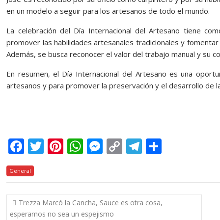
en un modelo a seguir para los artesanos de todo el mundo.
La celebración del Día Internacional del Artesano tiene co
promover las habilidades artesanales tradicionales y fomentar
Además, se busca reconocer el valor del trabajo manual y su cont
En resumen, el Día Internacional del Artesano es una oportun
artesanos y para promover la preservación y el desarrollo de las
F
T
Pi
W
M
C
T
C
ac
w
nt
h
e
o
el
o
General
e
itt
er
at
ss
p
e
m
b
er
e
s
e
y
gr
p
Navegación
Trezza Marcó la Cancha, Sauce es otra cosa,
o
st
A
n
Li
a
ar
de
esperamos no sea un espejismo