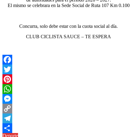
El mismo se celebrara en la Sede Social de Ruta 107 Km 0.100
Concurra, solo debe estar con la cuota social al día.
CLUB CICLISTA SAUCE – TE ESPERA
Facebook
Twitter
Pinterest
WhatsApp
Messenger
Copy
Link
Telegram
Deporte