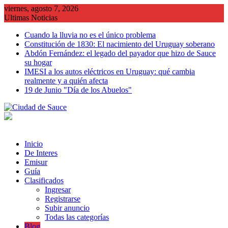
Saltar
viernes, agosto 7, 2026
al
Ultimas Noticias
contenido
Cuando la lluvia no es el único problema
Constitución de 1830: El nacimiento del Uruguay soberano
Abdón Fernández: el legado del payador que hizo de Sauce
su hogar
IMESI a los autos eléctricos en Uruguay: qué cambia
realmente y a quién afecta
19 de Junio "Día de los Abuelos"
Inicio
De Interes
Emisur
Guía
Clasificados
Ingresar
Registrarse
Subir anuncio
Todas las categorías
Blog