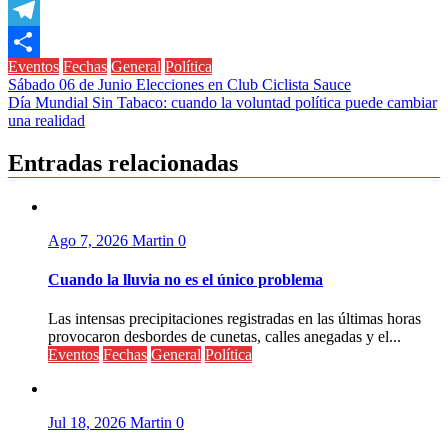
Copy
Link
Telegram
Eventos
Fechas
General
Política
Compartir
Navegación
Sábado 06 de Junio Elecciones en Club Ciclista Sauce
Día Mundial Sin Tabaco: cuando la voluntad política puede cambiar
de
una realidad
entradas
Entradas relacionadas
Ago 7, 2026
Martin
0
Cuando la lluvia no es el único problema
Las intensas precipitaciones registradas en las últimas horas
provocaron desbordes de cunetas, calles anegadas y el...
Eventos
Fechas
General
Política
Jul 18, 2026
Martin
0