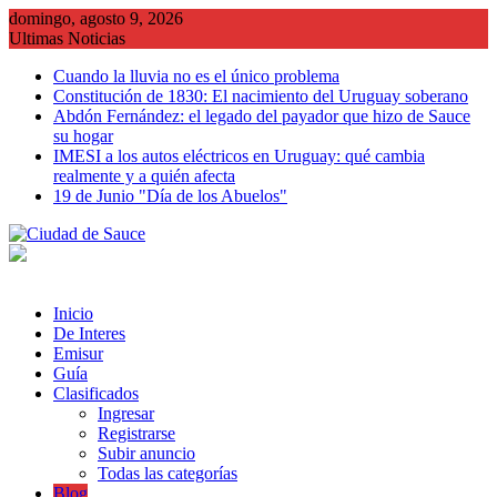
Saltar
domingo, agosto 9, 2026
al
Ultimas Noticias
contenido
Cuando la lluvia no es el único problema
Constitución de 1830: El nacimiento del Uruguay soberano
Abdón Fernández: el legado del payador que hizo de Sauce
su hogar
IMESI a los autos eléctricos en Uruguay: qué cambia
realmente y a quién afecta
19 de Junio "Día de los Abuelos"
Inicio
De Interes
Emisur
Guía
Clasificados
Ingresar
Registrarse
Subir anuncio
Todas las categorías
Blog