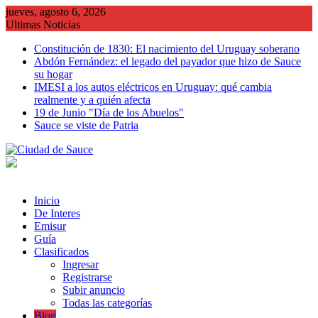
Saltar
jueves, agosto 6, 2026
al
Ultimas Noticias
contenido
Constitución de 1830: El nacimiento del Uruguay soberano
Abdón Fernández: el legado del payador que hizo de Sauce
su hogar
IMESI a los autos eléctricos en Uruguay: qué cambia
realmente y a quién afecta
19 de Junio "Día de los Abuelos"
Sauce se viste de Patria
Inicio
De Interes
Emisur
Guía
Clasificados
Ingresar
Registrarse
Subir anuncio
Todas las categorías
Blog