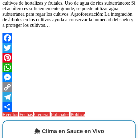
cultivos de hortalizas y frutales. Uso de agua de ríos subterráneos: Si
el acuífero es suficientemente grande, se puede utilizar agua
subterránea para regar los cultivos. Agroforestación: La integración
de árboles en los cultivos ayuda a conservar la humedad del suelo y
a proteger los cultivos…
Facebook
Twitter
Pinterest
WhatsApp
Messenger
Copy
Link
Telegram
Eventos
Fechas
General
Policiales
Política
Compartir
🌦️ Clima en Sauce en Vivo