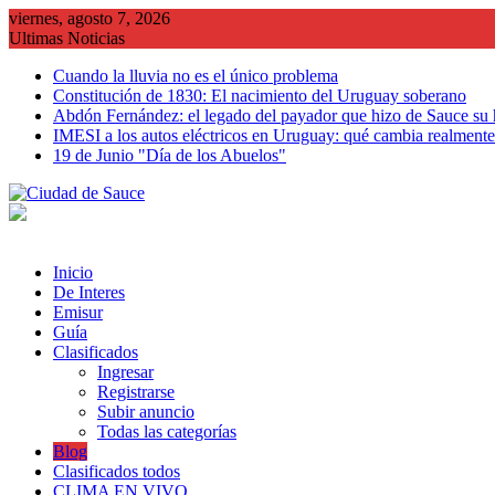
Saltar
viernes, agosto 7, 2026
al
Ultimas Noticias
contenido
Cuando la lluvia no es el único problema
Constitución de 1830: El nacimiento del Uruguay soberano
Abdón Fernández: el legado del payador que hizo de Sauce su
IMESI a los autos eléctricos en Uruguay: qué cambia realmente 
19 de Junio "Día de los Abuelos"
Inicio
De Interes
Emisur
Guía
Clasificados
Ingresar
Registrarse
Subir anuncio
Todas las categorías
Blog
Clasificados todos
CLIMA EN VIVO