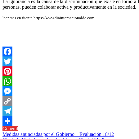
La ignorancia es la causa de la discriminación que existe en torno a 
personas, pueden colaborar activa y productivamente en la sociedad.
leer mas en fuente https://www.diainternacionalde.com
Facebook
Twitter
Pinterest
WhatsApp
Messenger
Copy
Link
Telegram
General
Compartir
Navegación
Medidas anunciadas por el Gobierno – Evaluación 18/12