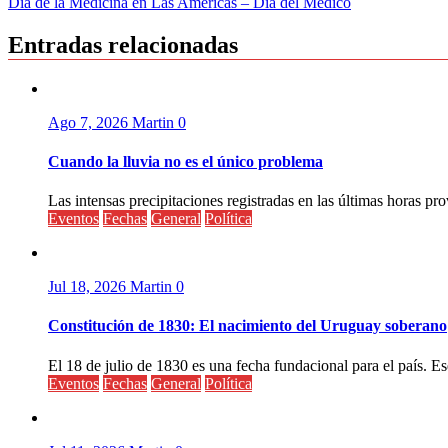
Día de la Medicina en Las Américas – Día del Medico
de
entradas
Entradas relacionadas
Ago 7, 2026
Martin
0
Cuando la lluvia no es el único problema
Las intensas precipitaciones registradas en las últimas horas pr
Eventos
Fechas
General
Política
Jul 18, 2026
Martin
0
Constitución de 1830: El nacimiento del Uruguay soberano
El 18 de julio de 1830 es una fecha fundacional para el país. Ese
Eventos
Fechas
General
Política