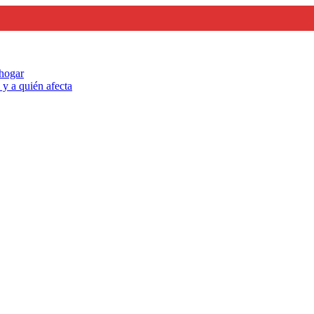
 hogar
y a quién afecta