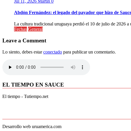
Jul 11, 2026
Martin
0
Abdón Fernández: el legado del payador que hizo de Sauc
La cultura tradicional uruguaya perdió el 10 de julio de 2026 a 
Fechas
General
Leave a Comment
Lo siento, debes estar
conectado
para publicar un comentario.
EL TIEMPO EN SAUCE
El tiempo - Tutiempo.net
Desarrollo web uruamerica.com