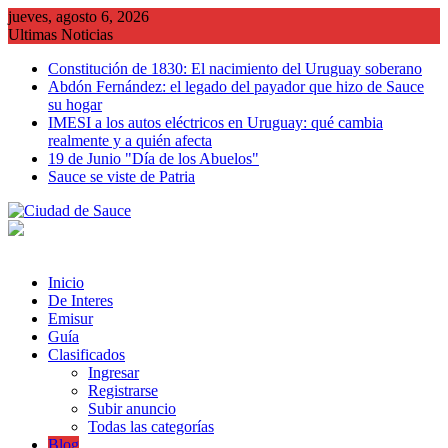
Saltar
jueves, agosto 6, 2026
al
Ultimas Noticias
contenido
Constitución de 1830: El nacimiento del Uruguay soberano
Abdón Fernández: el legado del payador que hizo de Sauce
su hogar
IMESI a los autos eléctricos en Uruguay: qué cambia
realmente y a quién afecta
19 de Junio "Día de los Abuelos"
Sauce se viste de Patria
Inicio
De Interes
Emisur
Guía
Clasificados
Ingresar
Registrarse
Subir anuncio
Todas las categorías
Blog