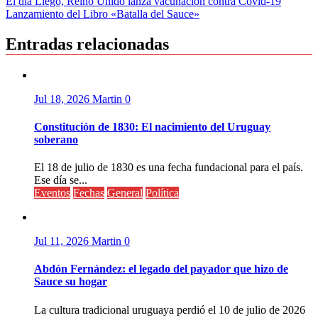
Navegación
El día Llegó, Reino Unido lanza vacunación contra Covid-19
Lanzamiento del Libro «Batalla del Sauce»
de
entradas
Entradas relacionadas
Jul 18, 2026
Martin
0
Constitución de 1830: El nacimiento del Uruguay
soberano
El 18 de julio de 1830 es una fecha fundacional para el país.
Ese día se...
Eventos
Fechas
General
Política
Jul 11, 2026
Martin
0
Abdón Fernández: el legado del payador que hizo de
Sauce su hogar
La cultura tradicional uruguaya perdió el 10 de julio de 2026