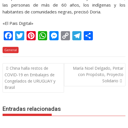
las personas de más de 60 años, los indígenas y los
habitantes de comunidades negras, precisó Doria.
«El Pais Digital»
F
T
Pi
W
M
C
T
C
ac
w
nt
h
e
o
el
o
General
e
itt
er
at
ss
p
e
m
b
er
e
s
e
y
gr
p
Navegación
China halla restos de
María Noel Delgado, Pintar
o
st
A
n
Li
a
ar
de
con Propósito, Proyecto
COVID-19 en Embalajes de
o
p
g
n
m
ti
entradas
Solidario
Congelados de URUGUAY y
k
p
er
k
r
Brasil
Entradas relacionadas