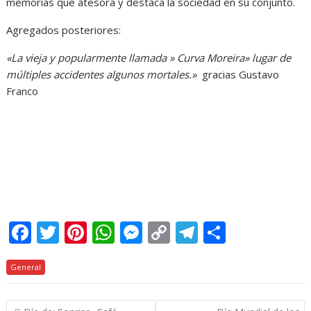
memorias que atesora y destaca la sociedad en su conjunto.
Agregados posteriores:
«La vieja y popularmente llamada » Curva Moreira» lugar de
múltiples accidentes algunos mortales.»
gracias Gustavo
Franco
F
T
Pi
W
M
C
T
C
ac
w
nt
h
e
o
el
o
General
e
itt
er
at
ss
p
e
m
b
er
e
s
e
y
gr
p
Navegación