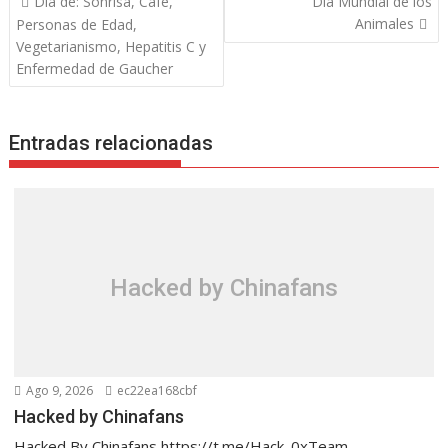
Día de: Sonrisa, Café,
Día Mundial de los
o
st
A
n
Li
a
ar
de
Animales
Personas de Edad,
o
p
g
n
m
ti
entradas
Vegetarianismo, Hepatitis C y
k
p
er
k
r
Enfermedad de Gaucher
Entradas relacionadas
Hacked by Chinafans
Ago 9, 2026
ec22ea168cbf
Hacked by Chinafans
Hacked By Chinafans https://t.me/Hack_0xTeam