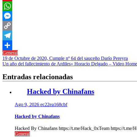
Pinterest
WhatsApp
Messenger
Copy
Link
Telegram
General
Compartir
Navegación
19 de Octubre de 2020, Cumple nº 64 del sauceño Darío Pereyra
Un año del fallecimiento de Ardiles» Horacio Delgado – Video Home
de
entradas
Entradas relacionadas
Hacked by Chinafans
Ago 9, 2026
ec22ea168cbf
Hacked by Chinafans
Hacked By Chinafans https://t.me/Hack_0xTeam https://t.me/H
General