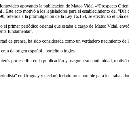
 Montevideo apoyando la publicación de Mateo Vidal –“Prospecto Orien
nal . Este acto motivó a los legisladores para el establecimiento del “Dí
990, referida a la promulgación de la Ley 16.154, se efectivizó el Día d
do el primer periódico oriental que estaba a cargo de Mateo Vidal, en
ienta fundamental”.
ibertad de prensa, ha sido considerada como un verdadero nacimiento de 
eran de origen español , porteño o inglés.
nterés por escribir en la publicación y asegurar su continuidad, motivó
iodista” en Uruguay y declaró feriado no laborable para los trabajadore