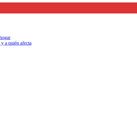
 hogar
y a quién afecta