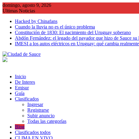
Saltar
domingo, agosto 9, 2026
al
Ultimas Noticias
contenido
Hacked by Chinafans
Cuando la lluvia no es el único problema
Constitución de 1830: El nacimiento del Uruguay soberano
Abdón Fernández: el legado del payador que hizo de Sauce su
IMESI a los autos eléctricos en Uruguay: qué cambia realmente 
Inicio
De Interes
Emisur
Guía
Clasificados
Ingresar
Registrarse
Subir anuncio
Todas las categorías
Blog
Clasificados todos
CLIMA EN VIVO