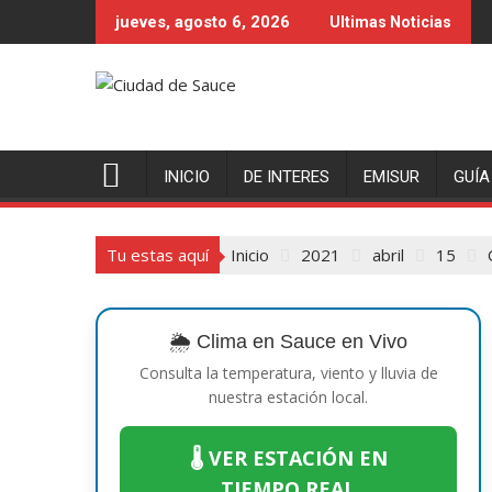
Saltar
jueves, agosto 6, 2026
Ultimas Noticias
al
contenido
INICIO
DE INTERES
EMISUR
GUÍA
Tu estas aquí
Inicio
2021
abril
15
🌦️ Clima en Sauce en Vivo
Consulta la temperatura, viento y lluvia de
nuestra estación local.
🌡️ VER ESTACIÓN EN
TIEMPO REAL