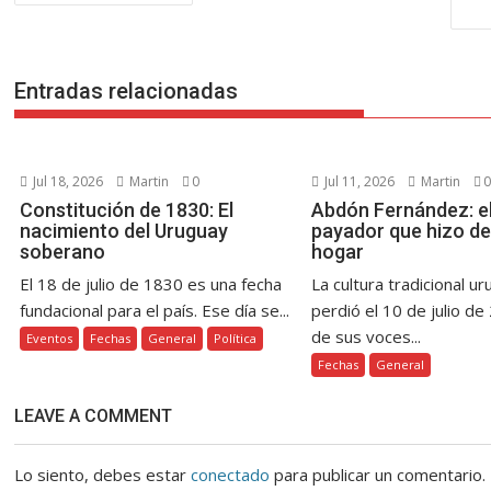
de
o
p
g
n
m
ti
entradas
k
p
er
k
r
Entradas relacionadas
Jul 18, 2026
Martin
0
Jul 11, 2026
Martin
0
Constitución de 1830: El
Abdón Fernández: el
nacimiento del Uruguay
payador que hizo de
soberano
hogar
El 18 de julio de 1830 es una fecha
La cultura tradicional u
fundacional para el país. Ese día se...
perdió el 10 de julio de
de sus voces...
Eventos
Fechas
General
Política
Fechas
General
LEAVE A COMMENT
Lo siento, debes estar
conectado
para publicar un comentario.