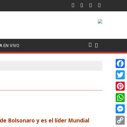
A EN VIVO
F
a
T
c
w
P
e
i
i
W
b
t
n
h
o
M
 de Bolsonaro y es el líder Mundial
t
t
a