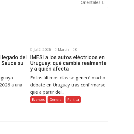
Orientales
Jul 2, 2026
Martin
0
 legado del
IMESI a los autos eléctricos en
 Sauce su
Uruguay: qué cambia realmente
y a quién afecta
ruguaya
En los últimos días se generó mucho
 2026 a una
debate en Uruguay tras confirmarse
que a partir del...
Eventos
General
Política