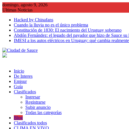
Saltar
domingo, agosto 9, 2026
al
Ultimas Noticias
contenido
Hacked by Chinafans
Cuando la lluvia no es el único problema
Constitución de 1830: El nacimiento del Uruguay soberano
Abdón Fernández: el legado del payador que hizo de Sauce su
IMESI a los autos eléctricos en Uruguay: qué cambia realmente 
Inicio
De Interes
Emisur
Guía
Clasificados
Ingresar
Registrarse
Subir anuncio
Todas las categorías
Blog
Clasificados todos
CLIMA EN VIVO