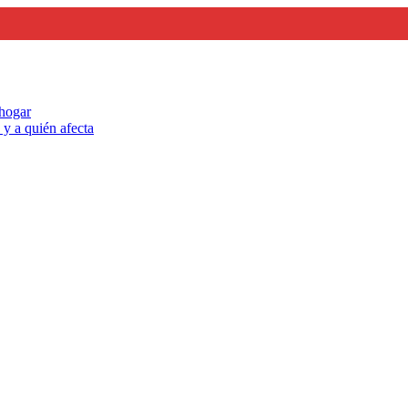
 hogar
y a quién afecta