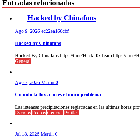
entradas
Entradas relacionadas
Hacked by Chinafans
Ago 9, 2026
ec22ea168cbf
Hacked by Chinafans
Hacked By Chinafans https://t.me/Hack_0xTeam https://t.me/H
General
Ago 7, 2026
Martin
0
Cuando la lluvia no es el único problema
Las intensas precipitaciones registradas en las últimas horas pr
Eventos
Fechas
General
Política
Jul 18, 2026
Martin
0