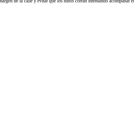
margen de la calle y evitar que los niños corran intentando acompañar 