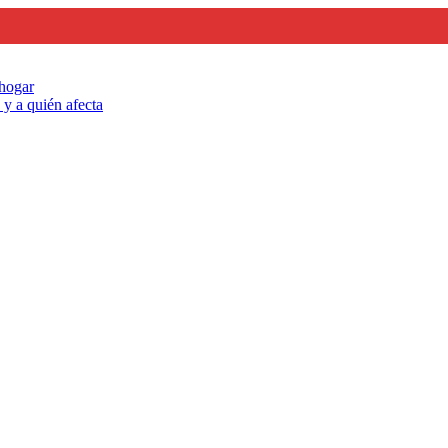
 hogar
y a quién afecta