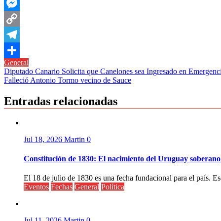
WhatsApp
Messenger
Copy
Link
Telegram
General
Compartir
Navegación
Diputado Canario Solicita que Canelones sea Ingresado en Emergenc
Falleció Antonio Tormo vecino de Sauce
de
entradas
Entradas relacionadas
Jul 18, 2026
Martin
0
Constitución de 1830: El nacimiento del Uruguay soberano
El 18 de julio de 1830 es una fecha fundacional para el país. Ese
Eventos
Fechas
General
Política
Jul 11, 2026
Martin
0