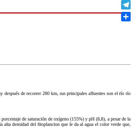
Copy
Link
Teleg
Compa
spués de recorrer 280 km, sus principales afluentes son el río río
o porcentaje de saturación de oxígeno (155%) y pH (8,8), a pesar de la
 alta densidad del fitoplancton que le da al agua el color verde que,