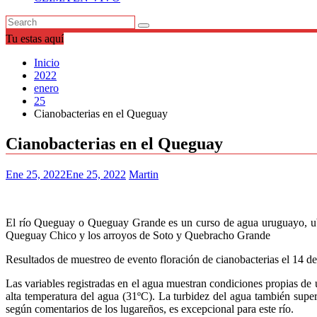
Tu estas aquí
Inicio
2022
enero
25
Cianobacterias en el Queguay
Cianobacterias en el Queguay
Ene 25, 2022
Ene 25, 2022
Martin
El río Queguay o Queguay Grande es un curso de agua uruguayo, ubi
Queguay Chico y los arroyos de Soto y Quebracho Grande
Resultados de muestreo de evento floración de cianobacterias el 14 d
Las variables registradas en el agua muestran condiciones propias de 
alta temperatura del agua (31ºC). La turbidez del agua también super
según comentarios de los lugareños, es excepcional para este río.