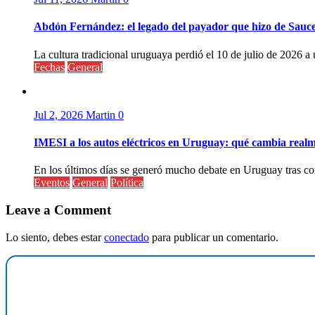
Abdón Fernández: el legado del payador que hizo de Sauc
La cultura tradicional uruguaya perdió el 10 de julio de 2026 a 
Fechas
General
Jul 2, 2026
Martin
0
IMESI a los autos eléctricos en Uruguay: qué cambia realm
En los últimos días se generó mucho debate en Uruguay tras conf
Eventos
General
Política
Leave a Comment
Lo siento, debes estar
conectado
para publicar un comentario.