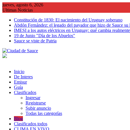
Saltar
jueves, agosto 6, 2026
al
Ultimas Noticias
contenido
Constitución de 1830: El nacimiento del Uruguay soberano
Abdón Fernández: el legado del payador que hizo de Sauce su
IMESI a los autos eléctricos en Uruguay: qué cambia realmente 
19 de Junio "Día de los Abuelos"
Sauce se viste de Patria
Inicio
De Interes
Emisur
Guía
Clasificados
Ingresar
Registrarse
Subir anuncio
Todas las categorías
Blog
Clasificados todos
CLIMA EN VIVO