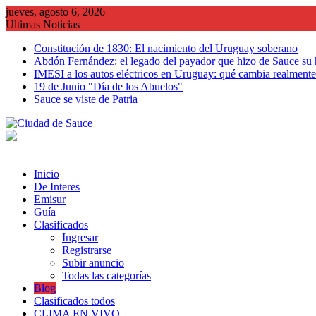
Saltar
jueves, agosto 6, 2026
al
Ultimas Noticias
contenido
Constitución de 1830: El nacimiento del Uruguay soberano
Abdón Fernández: el legado del payador que hizo de Sauce su
IMESI a los autos eléctricos en Uruguay: qué cambia realmente 
19 de Junio "Día de los Abuelos"
Sauce se viste de Patria
Inicio
De Interes
Emisur
Guía
Clasificados
Ingresar
Registrarse
Subir anuncio
Todas las categorías
Blog
Clasificados todos
CLIMA EN VIVO