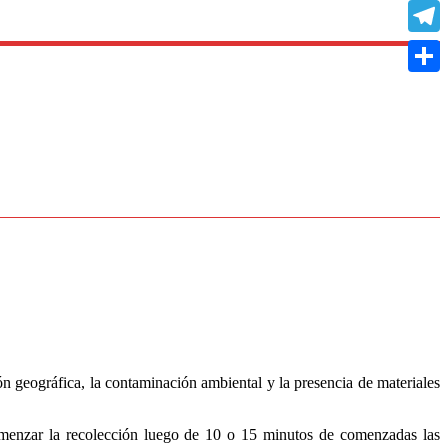
Copy
Link
Teleg
Compa
n geográfica, la contaminación ambiental y la presencia de materiales
omenzar la recolección luego de 10 o 15 minutos de comenzadas las