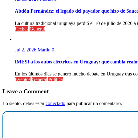
Abdón Fernández: el legado del payador que hizo de Sauc
La cultura tradicional uruguaya perdió el 10 de julio de 2026 a 
Fechas
General
Jul 2, 2026
Martin
0
IMESI a los autos eléctricos en Uruguay: qué cambia realm
En los últimos días se generó mucho debate en Uruguay tras conf
Eventos
General
Política
Leave a Comment
Lo siento, debes estar
conectado
para publicar un comentario.