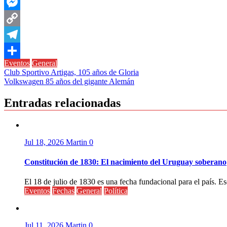
WhatsApp
Messenger
Copy
Link
Telegram
Eventos
General
Compartir
Navegación
Club Sportivo Artigas, 105 años de Gloria
Volkswagen 85 años del gigante Alemán
de
entradas
Entradas relacionadas
Jul 18, 2026
Martin
0
Constitución de 1830: El nacimiento del Uruguay soberano
El 18 de julio de 1830 es una fecha fundacional para el país. Ese
Eventos
Fechas
General
Política
Jul 11, 2026
Martin
0