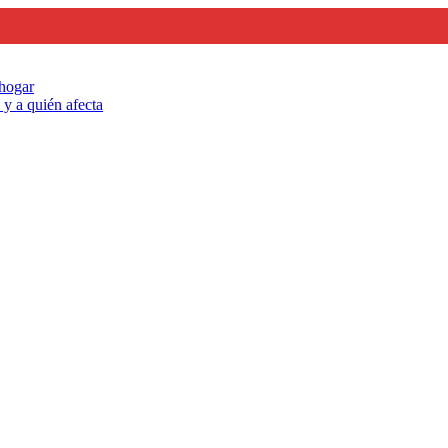
 hogar
y a quién afecta